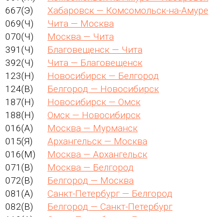
667(Э)
Хабаровск — Комсомольск-на-Амуре
069(Ч)
Чита — Москва
070(Ч)
Москва — Чита
391(Ч)
Благовещенск — Чита
392(Ч)
Чита — Благовещенск
123(Н)
Новосибирск — Белгород
124(В)
Белгород — Новосибирск
187(Н)
Новосибирск — Омск
188(Н)
Омск — Новосибирск
016(А)
Москва — Мурманск
015(Я)
Архангельск — Москва
016(М)
Москва — Архангельск
071(В)
Москва — Белгород
072(В)
Белгород — Москва
081(А)
Санкт-Петербург — Белгород
082(В)
Белгород — Санкт-Петербург