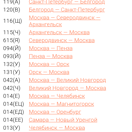
119(А)
Санкт-Петербург — Белгород
120(В)
Белгород — Санкт-Петербург
Москва — Северодвинск —
116(Щ)
Архангельск
115(Ч)
Архангельск — Москва
615(Я)
Северодвинск — Москва
094(Й)
Москва — Пенза
093(Й)
Пенза — Москва
132(У)
Москва — Орск
131(У)
Орск — Москва
042(А)
Москва — Великий Новгород
042(Ч)
Великий Новгород — Москва
014(Е)
Москва — Челябинск
014(ЕЦ)
Москва — Магнитогорск
014(ЕД)
Москва — Оренбург
014(ЕЕ)
Самара — Новый Уренгой
013(У)
Челябинск — Москва