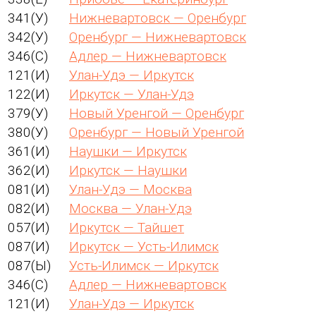
341(У)
Нижневартовск — Оренбург
342(У)
Оренбург — Нижневартовск
346(С)
Адлер — Нижневартовск
121(И)
Улан-Удэ — Иркутск
122(И)
Иркутск — Улан-Удэ
379(У)
Новый Уренгой — Оренбург
380(У)
Оренбург — Новый Уренгой
361(И)
Наушки — Иркутск
362(И)
Иркутск — Наушки
081(И)
Улан-Удэ — Москва
082(И)
Москва — Улан-Удэ
057(И)
Иркутск — Тайшет
087(И)
Иркутск — Усть-Илимск
087(Ы)
Усть-Илимск — Иркутск
346(С)
Адлер — Нижневартовск
121(И)
Улан-Удэ — Иркутск