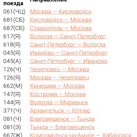
поезда
061(ЧЦ)
Москва — Кисловодск
681(СБ)
Кисловодск — Москва
687(СБ)
Ставрополь — Москва
617(Я)
Вологда — Санкт-Петербург
618(Я)
Санкт-Петербург — Вологда
045(Я)
Иваново — Санкт-Петербург
045(А)
Санкт-Петербург — Иваново
126(Ч)
Череповец — Москва
126(Я)
Москва — Череповец
662(М)
Кинешма — Москва
147(Я)
Кострома — Москва
144(Я)
Вологда — Мурманск
371(Ч)
Архангельск — Котлас
081(Ч)
Благовещенск — Тында
081(Э)
Тында — Благовещенск
667(Ж)
Комсомольск-на-Амуре — Хабаровск