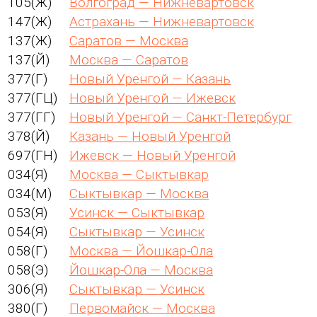
105(Ж)
Волгоград — Нижневартовск
147(Ж)
Астрахань — Нижневартовск
137(Ж)
Саратов — Москва
137(Й)
Москва — Саратов
377(Г)
Новый Уренгой — Казань
377(ГЦ)
Новый Уренгой — Ижевск
377(ГГ)
Новый Уренгой — Санкт-Петербург
378(Й)
Казань — Новый Уренгой
697(ГН)
Ижевск — Новый Уренгой
034(Я)
Москва — Сыктывкар
034(М)
Сыктывкар — Москва
053(Я)
Усинск — Сыктывкар
054(Я)
Сыктывкар — Усинск
058(Г)
Москва — Йошкар-Ола
058(Э)
Йошкар-Ола — Москва
306(Я)
Сыктывкар — Усинск
380(Г)
Первомайск — Москва