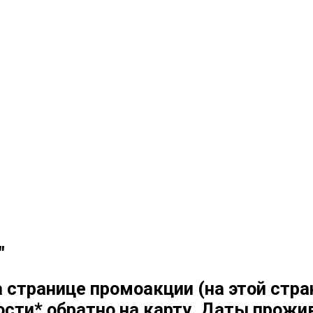
"
а странице промоакции (на этой стр
ости* обратно на карту. Даты прожи