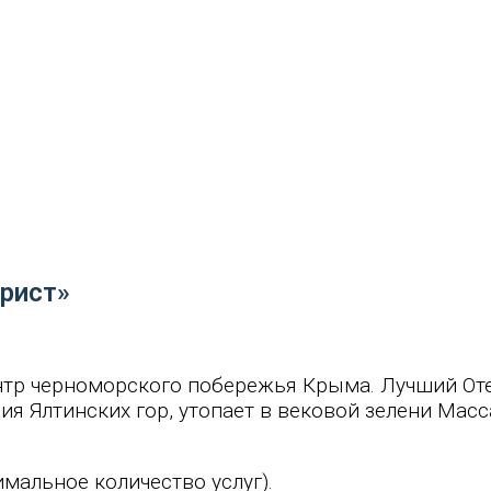
урист»
центр черноморского побережья Крыма. Лучший От
я Ялтинских гор, утопает в вековой зелени Мас
имальное количество услуг).