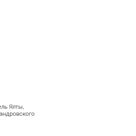
ель Ялты,
сандровского