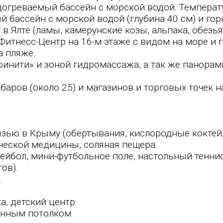
догреваемый бассейн с морской водой. Темпера
й бассейн с морской водой (глубина 40 см) и гор
в Ялте (ламы, камерунские козы, альпака, обезья
итнесс-Центр на 16-м этаже с видом на море и 
а пляже.
финити» и зоной гидромассажа, а так же панора
баров (около 25) и магазинов и торговых точек 
зью в Крыму (обертывания, кислородные коктейл
ической медицины, соляная пещера.
ейбол, мини-футбольное поле, настольный теннис,
ов).
.
а, детский центр.
янным потолком.