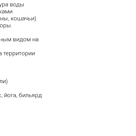
тура воды
ками.
ны, кошачьи).
горы.
мным видом на
на территории
и).
 йога, бильярд.