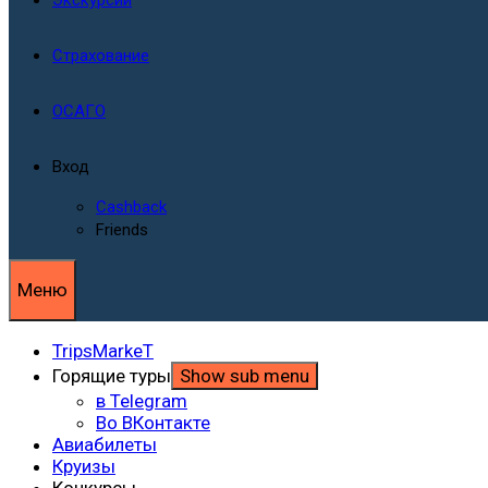
Страхование
ОСАГО
Вход
Cashback
Friends
Меню
TripsMarkeT
Горящие туры
Show sub menu
в Telegram
Во ВКонтакте
Авиабилеты
Круизы
Конкурсы